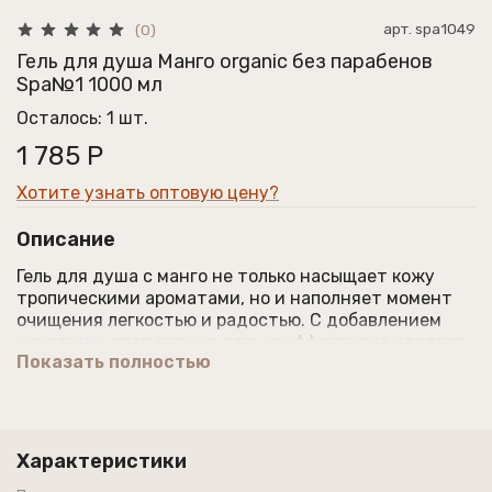
арт.
spa1049
(0)
Гель для душа Манго organic без парабенов
Spa№1 1000 мл
Осталось: 1 шт.
1 785 Р
Хотите узнать оптовую цену?
Описание
Гель для душа с манго не только насыщает кожу
тропическими ароматами, но и наполняет момент
очищения легкостью и радостью. С добавлением
мочевины, этот гель не только эффективно удаляет
Показать полностью
загрязнения, но и глубоко увлажняет эпидермис,
сохраняя его мягкость и гладкость. Уникальная
формула геля обеспечивает мягкое очищение, не
нарушая естественного баланса кожи.
Характеристики