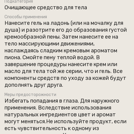
Подкатегория
Кокосульфат натрия, входящий в состав, отвечает
Очищающее средство для тела
за деликатную пену и бережное действие на кожу.
Этот компонент является природной
Способы применения
альтернативой сульфатам, обеспечивая не только
Нанесите гель на ладонь (или на мочалку для
высокую эффективность, но и безопасность.
душа) и разотрите его до образования густой
кремообразной пены. Затем нанесите ее на
Пользуясь таким гелем, вы выбираете путь к
тело массирующими движениями,
здоровью без вреда для окружающей среды.
наслаждаясь сладким кремовым ароматом
пиона. Смойте пену теплой водой. В
завершение процедуры нанесите крем или
Рекомендуется для использования как в домашних
масло для тела той же серии, что и гель. Все
условиях, так и в профессиональных салонах.
компоненты средств по уходу за кожей будут
дополнять друг друга.
Меры предосторожности
Избегать попадания в глаза. Для наружного
применения. Вследствие использования
натуральных ингредиентов цвет и аромат
могут меняться.Не используйте продукт, если
есть чувствительность к одному из