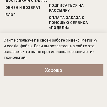
ДОСТАВКА И ОПЛАТА
ПОДПИСАТЬСЯ НА
ОБМЕН И ВОЗВРАТ
РАССЫЛКУ
БЛОГ
ОПЛАТА ЗАКАЗА С
ПОМОЩЬЮ СЕРВИСА
«ПОДЕЛИ»
+7(812) 504 80 51
Сайт использует в своей работе Яндекс. Метрику
+7(931) 223 38 82
и cookie-файлы. Если вы остаетесь на сайте это
означает, что вы не против использования этих
Г. САНКТ-ПЕТЕРБУРГ
технологий.
МЫ РАБОТАЕМ ПО БУДНЯМ
С 10:00 ДО 20:00
Хорошо
Главная
Поиск
Корзина
Профиль
Сертификаты на продукцию