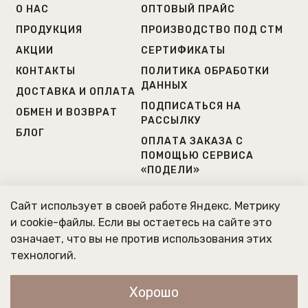
О НАС
ОПТОВЫЙ ПРАЙС
ПРОДУКЦИЯ
ПРОИЗВОДСТВО ПОД СТМ
АКЦИИ
СЕРТИФИКАТЫ
КОНТАКТЫ
ПОЛИТИКА ОБРАБОТКИ
ДАННЫХ
ДОСТАВКА И ОПЛАТА
ПОДПИСАТЬСЯ НА
ОБМЕН И ВОЗВРАТ
РАССЫЛКУ
БЛОГ
ОПЛАТА ЗАКАЗА С
ПОМОЩЬЮ СЕРВИСА
«ПОДЕЛИ»
+7(812) 504 80 51
Сайт использует в своей работе Яндекс. Метрику
+7(931) 223 38 82
и cookie-файлы. Если вы остаетесь на сайте это
означает, что вы не против использования этих
Г. САНКТ-ПЕТЕРБУРГ
технологий.
МЫ РАБОТАЕМ ПО БУДНЯМ
С 10:00 ДО 20:00
Хорошо