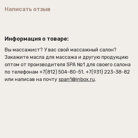
Активные компоненты:
Написать отзыв
масло виноградной косточки -
восстанавливает, снимает воспаления,
омолаживает, успокаивает;
масло какао - борется с растяжками и
Информация о товаре:
рубцами;
соевое масло - увлажняет и регенерирует
Вы массажист? У вас свой массажный салон?
кожу, смягчает и разравнивает ее;
Закажите
масла для массажа
и другую продукцию
витамин Е - замедляет старение клеток,
оптом от производителя SPA №1 для своего салона
регенерирует и обновляет;
по телефонам
+7(812) 504-80-51
,
+7(931) 223-38-82
экстракт ягод ежевики - уменьшает
или написав на почту
span1@inbox.ru
.
воспаления на коже, питает и увлажняет ее,
уменьшает выработку кожного сала,
заживляет мелкие ранки, оказывает
освежающее действие и помогает снять
отеки.
Преимущества:
бесплёночное;
идеально для сухой и чувствительной кожи;