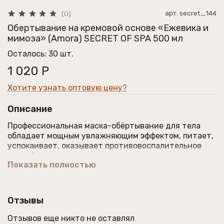
арт.
secret_144
(0)
Обертывание на кремовой основе «Ежевика и
мимоза» (Amora) SECRET OF SPA 500 мл
Осталось: 30 шт.
1 020 Р
Хотите узнать оптовую цену?
Описание
Профессиональная маска-обёртывание для тела
обладает мощным увлажняющим эффектом, питает,
успокаивает, оказывает противовоспалительное
воздействие.
Показать полностью
Обертывание омолаживает, избавляет кожу от
шелушений, заживляет проблемные зоны рук и ног,
мелкие трещинки, стимулирует обновление клеток.
Отзывы
Подходит для всех типов кожи (в том числе, для
сухих участков).
Отзывов еще никто не оставлял