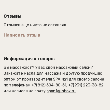
долгого дня.
Свежесть и энергия CITRONELLA оживят тело и ум,
Отзывы
подарят ощущение чистоты и гармонии.
Отзывов еще никто не оставлял
Расслабьтесь и забудьте обо всех заботах,
окунувшись в удивительный мир блаженства и
Написать отзыв
умиротворения.
Состав/INCI:
Amygdalus Dulcis (Sweet Almond) Oil,
Vitis Vinifera(Grape) Seed Oil, Glycine Soja Oil,
Tocopheryl Acetate, Polyglyceryl - 10 Laurate,
Информация о товаре:
Fragrance.
Вы массажист? У вас свой массажный салон?
Закажите
масла для массажа
и другую продукцию
Способы применения:
оптом от производителя SPA №1 для своего салона
по телефонам
+7(812) 504-80-51
,
+7(931) 223-38-82
Для принятия ванн:
наполнить ванну
или написав на почту
span1@inbox.ru
.
теплой водой до комфортной температуры
(~37-39 С). Во избежание дискомфорта и
ожогов температура не должна быть
слишком горячей!