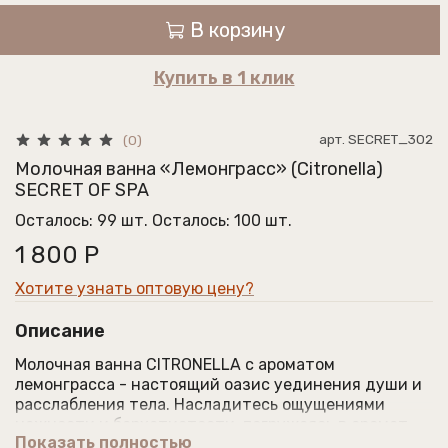
В корзину
Купить в 1 клик
арт.
SECRET_302
(0)
Молочная ванна «Лемонграсс» (Citronella)
SECRET OF SPA
Осталось: 99 шт.
Осталось: 100 шт.
1 800 Р
Хотите узнать оптовую цену?
Описание
Молочная ванна CITRONELLA с ароматом
лемонграсса - настоящий оазис уединения души и
расслабления тела. Насладитесь ощущениями
нежности и бархатистости, погружаясь в аромат
Показать полностью
лемонграсса, снимающего стресс и усталость после