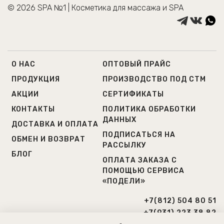
месте.
© 2026 SPA №1 | Косметика для массажа и SPA
Срок годности: 12 месяцев с даты изготовления.
Дата изготовление и номер партии: см. на. упаковке.
Хранить при температуре от 0 до +25 С в сухом
темном месте.
О НАС
ОПТОВЫЙ ПРАЙС
Cрок годности при открытии: 6 месяцев.
ПРОДУКЦИЯ
ПРОИЗВОДСТВО ПОД СТМ
АКЦИИ
СЕРТИФИКАТЫ
КОНТАКТЫ
ПОЛИТИКА ОБРАБОТКИ
ДАННЫХ
ДОСТАВКА И ОПЛАТА
ПОДПИСАТЬСЯ НА
ОБМЕН И ВОЗВРАТ
РАССЫЛКУ
БЛОГ
ОПЛАТА ЗАКАЗА С
ПОМОЩЬЮ СЕРВИСА
«ПОДЕЛИ»
+7(812) 504 80 51
+7(931) 223 38 82