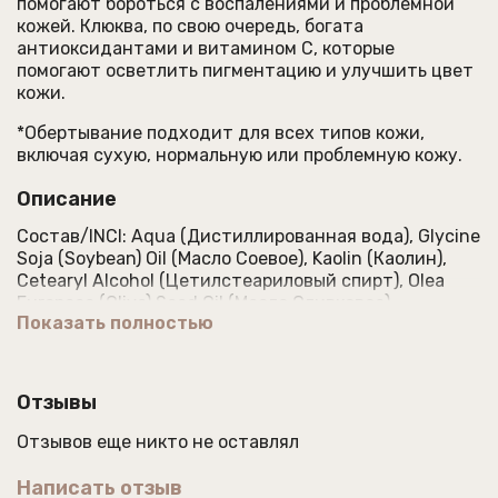
помогают бороться с воспалениями и проблемной
кожей. Клюква, по свою очередь, богата
антиоксидантами и витамином С, которые
помогают осветлить пигментацию и улучшить цвет
кожи.
*Обертывание подходит для всех типов кожи,
включая сухую, нормальную или проблемную кожу.
Описание
Состав/INCI: Aqua (Дистиллированная вода), Glycine
Soja (Soybean) Oil (Масло Соевое), Kaolin (Каолин),
Cetearyl Alcohol (Цетилстеариловый спирт), Olea
Europaea (Olive) Seed Oil (Масло Оливковое),
Показать полностью
Theobroma cacao seed butter (Масло Какао),
Butyrospermum parkii (Shea) Butter (Масло Ши),
Sodium acrylates copolymer (and) Lecithin (Лецигель),
Glycerin (Глицерин), Vitis Vinifera (Grape) Seed Oil
Отзывы
(Масло Виноградной косточки), Тocopheryl Acetate
(Витамин Е), Chamomilla Recutita Extract (Экстракт
Отзывов еще никто не оставлял
ромашки),
Vaccinium macrocarpon (Молотые ягоды
клюквы),
Panthenol (Д-Пантенол), Allantoin
Написать отзыв