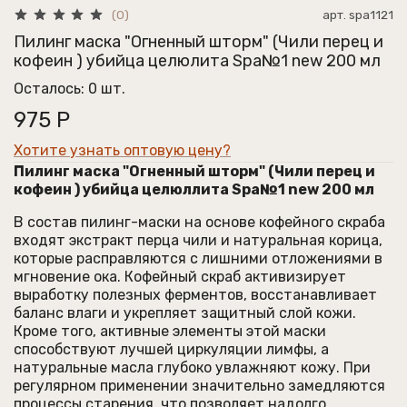
арт.
spa1121
(0)
Пилинг маска "Огненный шторм" (Чили перец и
кофеин ) убийца целюлита Spa№1 new 200 мл
Осталось: 0 шт.
975 Р
Хотите узнать оптовую цену?
Пилинг маска "Огненный шторм" (Чили перец и
кофеин ) убийца целюллита Spa№1 new 200 мл
В состав пилинг-маски на основе кофейного скраба
входят экстракт перца чили и натуральная корица,
которые расправляются с лишними отложениями в
мгновение ока. Кофейный скраб активизирует
выработку полезных ферментов, восстанавливает
баланс влаги и укрепляет защитный слой кожи.
Кроме того, активные элементы этой маски
способствуют лучшей циркуляции лимфы, а
натуральные масла глубоко увлажняют кожу. При
регулярном применении значительно замедляются
процессы старения, что позволяет надолго