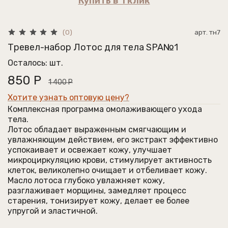
Купить в 1 клик
арт.
тн7
(0)
Тревел-набор Лотос для тела SPA№1
Осталось: шт.
850 Р
1 400 Р
Хотите узнать оптовую цену?
Комплексная программа омолаживающего ухода
тела
.
Лотос обладает выраженным смягчающим и
увлажняющим действием, его экстракт эффективно
успокаивает и освежает кожу, улучшает
микроциркуляцию крови, стимулирует активность
клеток, великолепно очищает и отбеливает кожу.
Масло лотоса глубоко увлажняет кожу,
разглаживает морщины, замедляет процесс
старения, тонизирует кожу, делает ее более
упругой и эластичной.